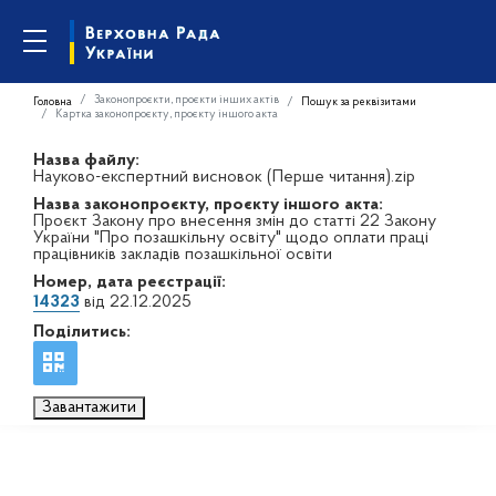
Законопроєкти, проєкти інших актів
Головна
Пошук за реквізитами
Картка законопроєкту, проєкту іншого акта
Назва файлу:
Науково-експертний висновок (Перше читання).zip
Назва законопроєкту, проєкту іншого акта:
Проєкт Закону про внесення змін до статті 22 Закону
України "Про позашкільну освіту" щодо оплати праці
працівників закладів позашкільної освіти
Номер, дата реєстрації:
14323
від 22.12.2025
Поділитись:
Завантажити