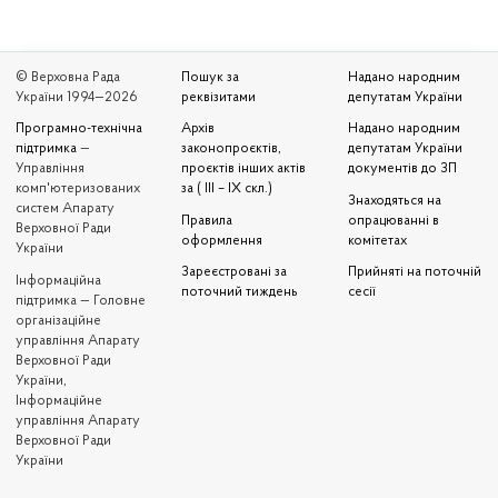
© Верховна Рада
Пошук за
Надано народним
України 1994—2026
реквізитами
депутатам України
Програмно-технічна
Архів
Надано народним
підтримка
—
законопроєктів,
депутатам України
Управління
проєктів інших актів
документів до ЗП
комп'ютеризованих
за ( III – IX скл.)
Знаходяться на
систем Апарату
Правила
опрацюванні в
Верховної Ради
оформлення
комітетах
України
Зареєстровані за
Прийняті на поточній
Iнформаційна
поточний тиждень
сесії
підтримка — Головне
організаційне
управління Апарату
Верховної Ради
України,
Інформаційне
управління Апарату
Верховної Ради
України