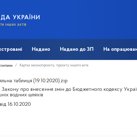
АДА УКРАЇНИ
и інших актів
єстровані
Надано
Надано до ЗП
На опрацюван
Картка законопроєкту, проєкту іншого акта
візитами
льна таблиця (19.10.2020).zip
 Закону про внесення змін до Бюджетного кодексу Укр
шніх водних шляхів
від 16.10.2020