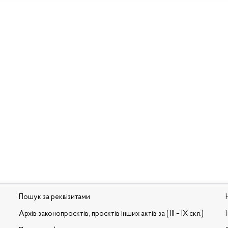
Пошук за реквізитами
Архів законопроєктів, проєктів інших актів за ( III – IX скл.)