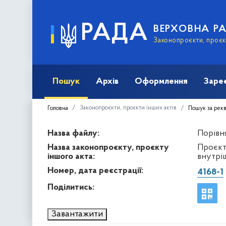
РАДА
ВЕРХОВНА Р
Законопроєкти, проєкт
Пошук
Архів
Оформлення
Заре
Законопроєкти, проєкти інших актів
Головна
Пошук за рек
Назва файлу:
Порівня
Назва законопроєкту, проєкту
Проєкт
іншого акта:
внутрі
Номер, дата реєстрації:
4168-1
Поділитись:
Завантажити