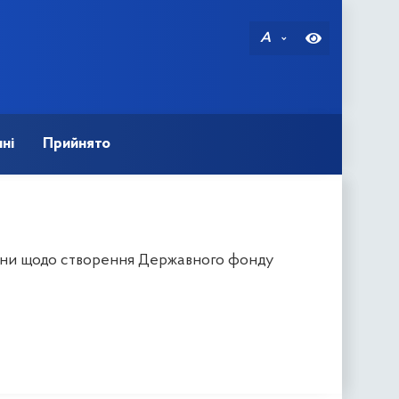
A
ні
Прийнято
аїни щодо створення Державного фонду