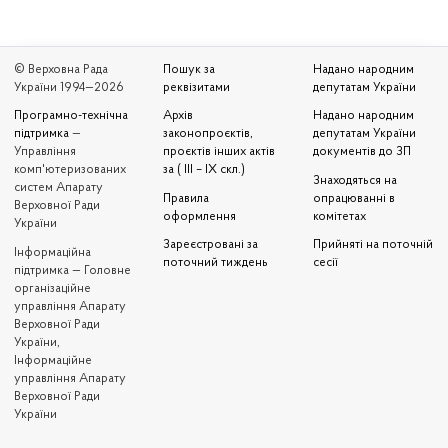
© Верховна Рада
Пошук за
Надано народним
України 1994—2026
реквізитами
депутатам України
Програмно-технічна
Архів
Надано народним
підтримка
—
законопроєктів,
депутатам України
Управління
проєктів інших актів
документів до ЗП
комп'ютеризованих
за ( III – IX скл.)
Знаходяться на
систем Апарату
Правила
опрацюванні в
Верховної Ради
оформлення
комітетах
України
Зареєстровані за
Прийняті на поточній
Iнформаційна
поточний тиждень
сесії
підтримка — Головне
організаційне
управління Апарату
Верховної Ради
України,
Інформаційне
управління Апарату
Верховної Ради
України