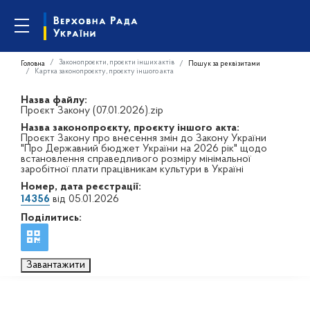
Законопроєкти, проєкти інших актів
Головна
Пошук за реквізитами
Картка законопроєкту, проєкту іншого акта
Назва файлу:
Проєкт Закону (07.01.2026).zip
Назва законопроєкту, проєкту іншого акта:
Проєкт Закону про внесення змін до Закону України
"Про Державний бюджет України на 2026 рік" щодо
встановлення справедливого розміру мінімальної
заробітної плати працівникам культури в Україні
Номер, дата реєстрації:
14356
від 05.01.2026
Поділитись:
Завантажити