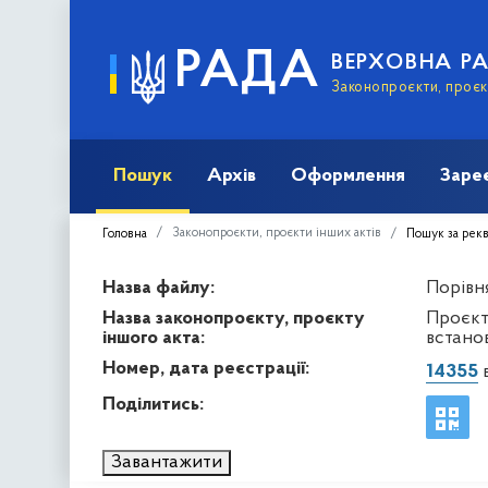
РАДА
ВЕРХОВНА Р
Законопроєкти, проєкт
Пошук
Архів
Оформлення
Заре
Законопроєкти, проєкти інших актів
Головна
Пошук за рек
Назва файлу:
Порівня
Назва законопроєкту, проєкту
Проєкт
іншого акта:
встано
Номер, дата реєстрації:
14355
в
Поділитись:
Завантажити