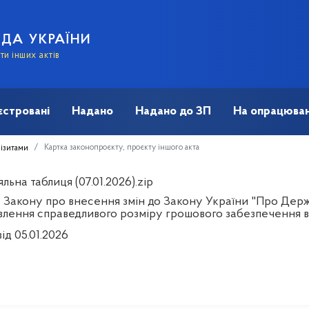
АДА УКРАЇНИ
и інших актів
єстровані
Надано
Надано до ЗП
На опрацюван
Картка законопроєкту, проєкту іншого акта
візитами
льна таблиця (07.01.2026).zip
 Закону про внесення змін до Закону України "Про Держ
влення справедливого розміру грошового забезпечення в
ід 05.01.2026