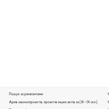
Пошук за реквізитами
Архів законопроєктів, проєктів інших актів за ( III – IX скл.)