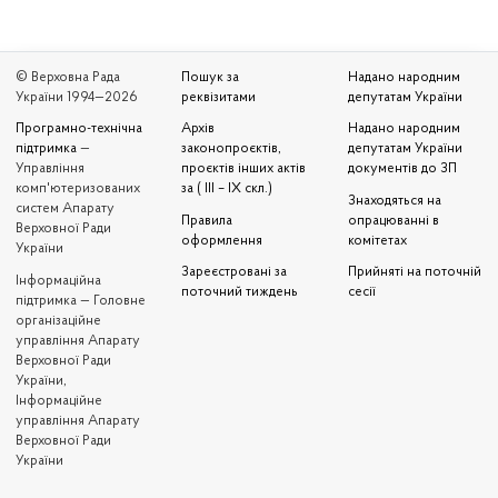
© Верховна Рада
Пошук за
Надано народним
України 1994—2026
реквізитами
депутатам України
Програмно-технічна
Архів
Надано народним
підтримка
—
законопроєктів,
депутатам України
Управління
проєктів інших актів
документів до ЗП
комп'ютеризованих
за ( III – IX скл.)
Знаходяться на
систем Апарату
Правила
опрацюванні в
Верховної Ради
оформлення
комітетах
України
Зареєстровані за
Прийняті на поточній
Iнформаційна
поточний тиждень
сесії
підтримка — Головне
організаційне
управління Апарату
Верховної Ради
України,
Інформаційне
управління Апарату
Верховної Ради
України