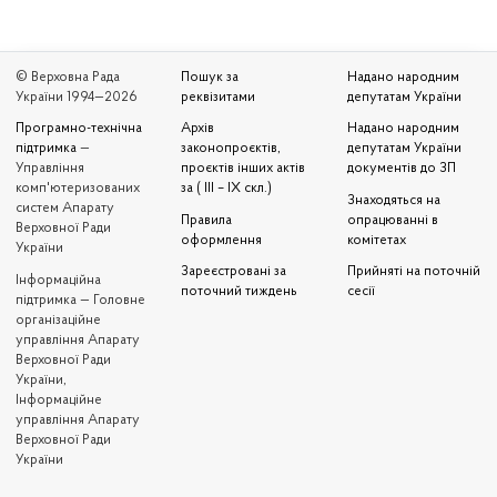
© Верховна Рада
Пошук за
Надано народним
України 1994—2026
реквізитами
депутатам України
Програмно-технічна
Архів
Надано народним
підтримка
—
законопроєктів,
депутатам України
Управління
проєктів інших актів
документів до ЗП
комп'ютеризованих
за ( III – IX скл.)
Знаходяться на
систем Апарату
Правила
опрацюванні в
Верховної Ради
оформлення
комітетах
України
Зареєстровані за
Прийняті на поточній
Iнформаційна
поточний тиждень
сесії
підтримка — Головне
організаційне
управління Апарату
Верховної Ради
України,
Інформаційне
управління Апарату
Верховної Ради
України