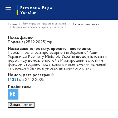
Законопроєкти, проєкти інших актів
Головна
Пошук за реквізитами
Картка законопроєкту, проєкту іншого акта
Назва файлу:
Подання (25.12.2025).zip
Назва законопроєкту, проєкту іншого акта:
Проєкт Постанови про Звернення Верховної Ради
України до Кабінету Міністрів України щодо ініціювання
перегляду домовленостей з Міжнародним валютним
фондом стосовно податкового навантаження на малий
та середній бізнес в умовах дії воєнного стану
Номер, дата реєстрації:
14331
від 24.12.2025
Поділитись:
Завантажити