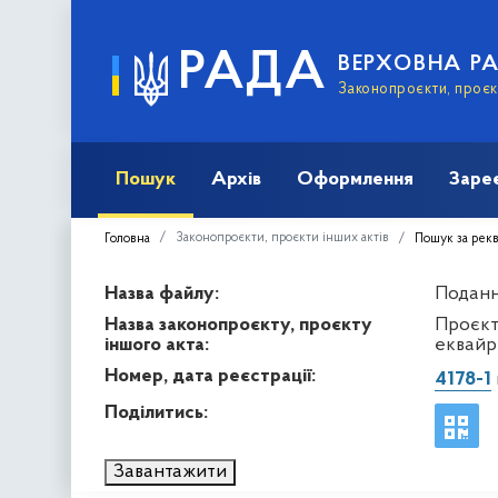
РАДА
ВЕРХОВНА Р
Законопроєкти, проєкт
Пошук
Архів
Оформлення
Заре
Законопроєкти, проєкти інших актів
Головна
Пошук за рек
Назва файлу:
Подання
Назва законопроєкту, проєкту
Проєкт
іншого акта:
еквайри
Номер, дата реєстрації:
4178-1
Поділитись:
Завантажити