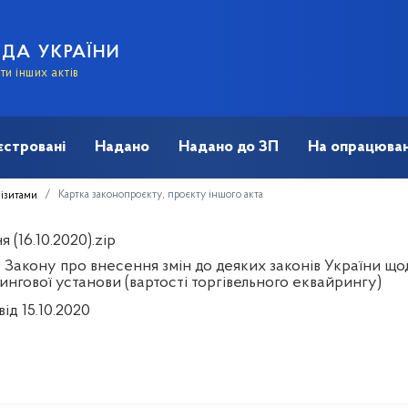
АДА УКРАЇНИ
и інших актів
єстровані
Надано
Надано до ЗП
На опрацюван
Картка законопроєкту, проєкту іншого акта
візитами
 (16.10.2020).zip
 Закону про внесення змін до деяких законів України щод
нгової установи (вартості торгівельного еквайрингу)
від 15.10.2020