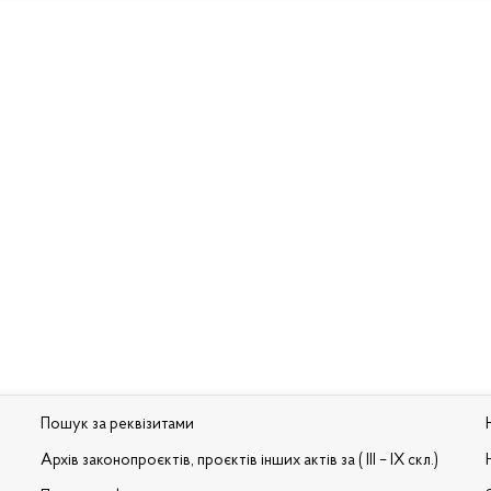
Пошук за реквізитами
Архів законопроєктів, проєктів інших актів за ( III – IX скл.)