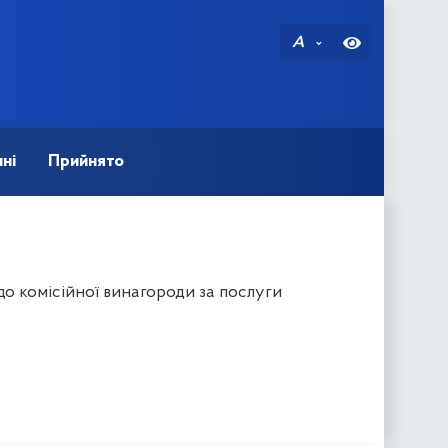
A
ні
Прийнято
о комісійної винагороди за послуги