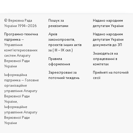
© Верховна Рада
Пошук за
Надано народним
України 1994—2026
реквізитами
депутатам України
Програмно-технічна
Архів
Надано народним
підтримка
—
законопроєктів,
депутатам України
Управління
проєктів інших актів
документів до ЗП
комп'ютеризованих
за ( III – IX скл.)
Знаходяться на
систем Апарату
Правила
опрацюванні в
Верховної Ради
оформлення
комітетах
України
Зареєстровані за
Прийняті на поточній
Iнформаційна
поточний тиждень
сесії
підтримка — Головне
організаційне
управління Апарату
Верховної Ради
України,
Інформаційне
управління Апарату
Верховної Ради
України