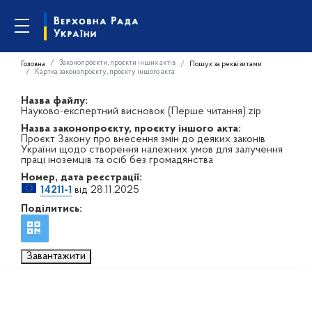
Законопроєкти, проєкти інших актів
Головна
Пошук за реквізитами
Картка законопроєкту, проєкту іншого акта
Назва файлу:
Науково-експертний висновок (Перше читання).zip
Назва законопроєкту, проєкту іншого акта:
Проєкт Закону про внесення змін до деяких законів
України щодо створення належних умов для залучення
праці іноземців та осіб без громадянства
Номер, дата реєстрації:
14211-1
від 28.11.2025
Поділитись:
Завантажити