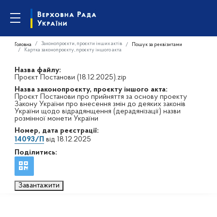
Законопроєкти, проєкти інших актів
Головна
Пошук за реквізитами
Картка законопроєкту, проєкту іншого акта
Назва файлу:
Проєкт Постанови (18.12.2025).zip
Назва законопроєкту, проєкту іншого акта:
Проєкт Постанови про прийняття за основу проекту
Закону України про внесення змін до деяких законів
України щодо відрадянщення (дерадянізації) назви
розмінної монети України
Номер, дата реєстрації:
14093/П
від 18.12.2025
Поділитись:
Завантажити