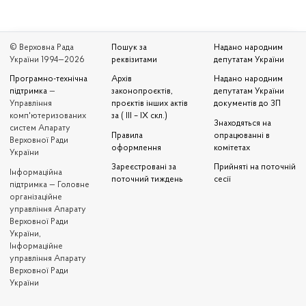
© Верховна Рада
Пошук за
Надано народним
України 1994—2026
реквізитами
депутатам України
Програмно-технічна
Архів
Надано народним
підтримка
—
законопроєктів,
депутатам України
Управління
проєктів інших актів
документів до ЗП
комп'ютеризованих
за ( III – IX скл.)
Знаходяться на
систем Апарату
Правила
опрацюванні в
Верховної Ради
оформлення
комітетах
України
Зареєстровані за
Прийняті на поточній
Iнформаційна
поточний тиждень
сесії
підтримка — Головне
організаційне
управління Апарату
Верховної Ради
України,
Інформаційне
управління Апарату
Верховної Ради
України