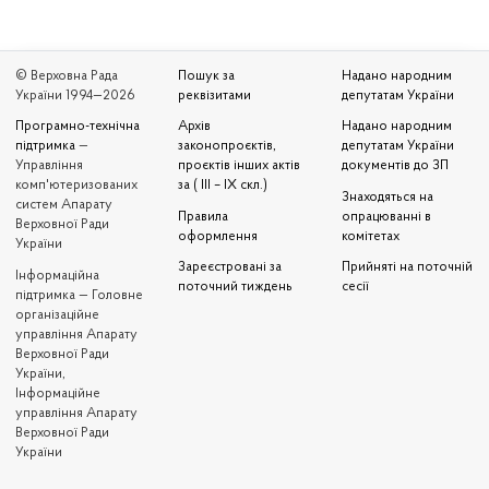
© Верховна Рада
Пошук за
Надано народним
України 1994—2026
реквізитами
депутатам України
Програмно-технічна
Архів
Надано народним
підтримка
—
законопроєктів,
депутатам України
Управління
проєктів інших актів
документів до ЗП
комп'ютеризованих
за ( III – IX скл.)
Знаходяться на
систем Апарату
Правила
опрацюванні в
Верховної Ради
оформлення
комітетах
України
Зареєстровані за
Прийняті на поточній
Iнформаційна
поточний тиждень
сесії
підтримка — Головне
організаційне
управління Апарату
Верховної Ради
України,
Інформаційне
управління Апарату
Верховної Ради
України