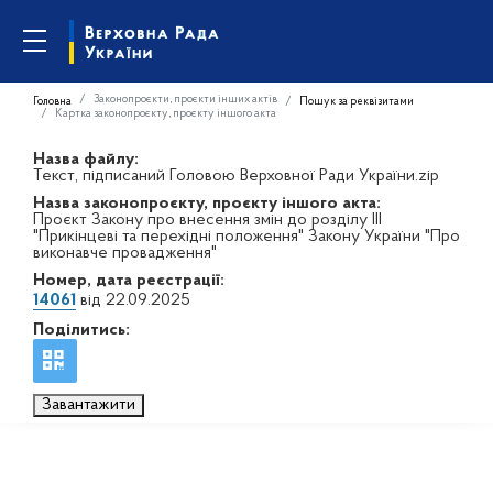
Законопроєкти, проєкти інших актів
Головна
Пошук за реквізитами
Картка законопроєкту, проєкту іншого акта
Назва файлу:
Текст, підписаний Головою Верховної Ради України.zip
Назва законопроєкту, проєкту іншого акта:
Проєкт Закону про внесення змін до розділу ІІІ
"Прикінцеві та перехідні положення" Закону України "Про
виконавче провадження"
Номер, дата реєстрації:
14061
від 22.09.2025
Поділитись:
Завантажити