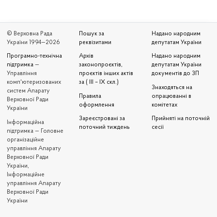
© Верховна Рада
Пошук за
Надано народним
України 1994—2026
реквізитами
депутатам України
Програмно-технічна
Архів
Надано народним
підтримка
—
законопроєктів,
депутатам України
Управління
проєктів інших актів
документів до ЗП
комп'ютеризованих
за ( III – IX скл.)
Знаходяться на
систем Апарату
Правила
опрацюванні в
Верховної Ради
оформлення
комітетах
України
Зареєстровані за
Прийняті на поточній
Iнформаційна
поточний тиждень
сесії
підтримка — Головне
організаційне
управління Апарату
Верховної Ради
України,
Інформаційне
управління Апарату
Верховної Ради
України