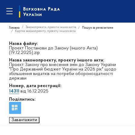
Законопроєкти, проєкти інших актів
Головна
Пошук за реквізитами
Картка законопроєкту, проєкту іншого акта
Назва файлу:
Проєкт Постанови до Закону (іншого Акта)
(19.12.2025).zip
Назва законопроєкту, проєкту іншого акта:
Проєкт Закону про внесення змін до Закону України
"Про Державний бюджет України на 2026 рік" щодо
збільшення видатків на потреби обороноздатності
держави
Номер, дата реєстрації:
14311
від 16.12.2025
Поділитись:
Завантажити