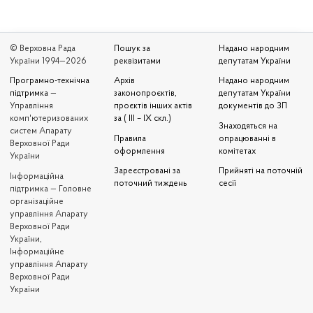
© Верховна Рада
Пошук за
Надано народним
України 1994—2026
реквізитами
депутатам України
Програмно-технічна
Архів
Надано народним
підтримка
—
законопроєктів,
депутатам України
Управління
проєктів інших актів
документів до ЗП
комп'ютеризованих
за ( III – IX скл.)
Знаходяться на
систем Апарату
Правила
опрацюванні в
Верховної Ради
оформлення
комітетах
України
Зареєстровані за
Прийняті на поточній
Iнформаційна
поточний тиждень
сесії
підтримка — Головне
організаційне
управління Апарату
Верховної Ради
України,
Інформаційне
управління Апарату
Верховної Ради
України