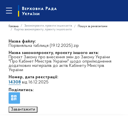
Законопроєкти, проєкти інших актів
Головна
Пошук за реквізитами
Картка законопроєкту, проєкту іншого акта
Назва файлу:
Порівняльна таблиця (19.12.2025).zip
Назва законопроєкту, проєкту іншого акта:
Проєкт Закону про внесення змін до Закону України
"Про Кабінет Міністрів України" щодо оприлюднення
додаткових матеріалів до актів Кабінету Міністрів
України
Номер, дата реєстрації:
14308
від 16.12.2025
Поділитись:
Завантажити