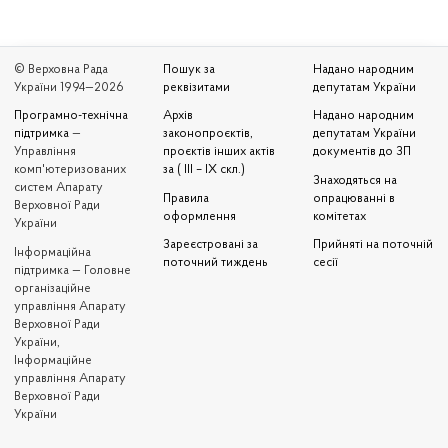
© Верховна Рада
Пошук за
Надано народним
України 1994—2026
реквізитами
депутатам України
Програмно-технічна
Архів
Надано народним
підтримка
—
законопроєктів,
депутатам України
Управління
проєктів інших актів
документів до ЗП
комп'ютеризованих
за ( III – IX скл.)
Знаходяться на
систем Апарату
Правила
опрацюванні в
Верховної Ради
оформлення
комітетах
України
Зареєстровані за
Прийняті на поточній
Iнформаційна
поточний тиждень
сесії
підтримка — Головне
організаційне
управління Апарату
Верховної Ради
України,
Інформаційне
управління Апарату
Верховної Ради
України