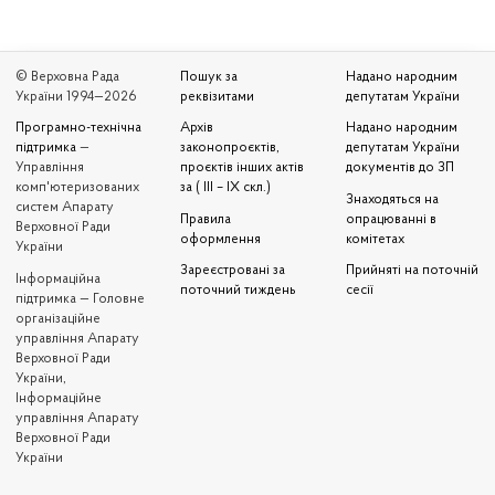
© Верховна Рада
Пошук за
Надано народним
України 1994—2026
реквізитами
депутатам України
Програмно-технічна
Архів
Надано народним
підтримка
—
законопроєктів,
депутатам України
Управління
проєктів інших актів
документів до ЗП
комп'ютеризованих
за ( III – IX скл.)
Знаходяться на
систем Апарату
Правила
опрацюванні в
Верховної Ради
оформлення
комітетах
України
Зареєстровані за
Прийняті на поточній
Iнформаційна
поточний тиждень
сесії
підтримка — Головне
організаційне
управління Апарату
Верховної Ради
України,
Інформаційне
управління Апарату
Верховної Ради
України