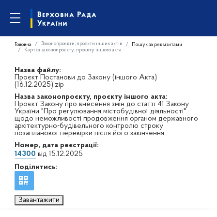
Законопроєкти, проєкти інших актів
Головна
Пошук за реквізитами
Картка законопроєкту, проєкту іншого акта
Назва файлу:
Проєкт Постанови до Закону (іншого Акта)
(16.12.2025).zip
Назва законопроєкту, проєкту іншого акта:
Проєкт Закону про внесення змін до статті 41 Закону
України "Про регулювання містобудівної діяльності"
щодо неможливості продовження органом державного
архітектурно-будівельного контролю строку
позапланової перевірки після його закінчення
Номер, дата реєстрації:
14300
від 15.12.2025
Поділитись:
Завантажити