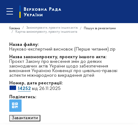
Законопроєкти, проєкти інших актів
Головна
Пошук за реквізитами
Картка законопроєкту, проєкту іншого акта
Назва файлу:
Науково-експертний висновок (Перше читання).zip
Назва законопроєкту, проєкту іншого акта:
Проєкт Закону про внесення змін до деяких
законодавчих актів України щодо забезпечення
виконання Україною Конвенції про цивільно-правові
аспекти міжнародного викрадення дітей
Номер, дата реєстрації:
14252
від 26.11.2025
Поділитись:
Завантажити