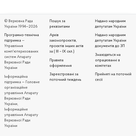
© Верховна Рада
Пошук за
Надано народним
України 1994—2026
реквізитами
депутатам України
Програмно-технічна
Архів
Надано народним
підтримка
—
законопроєктів,
депутатам України
Управління
проєктів інших актів
документів до ЗП
комп'ютеризованих
за ( III – IX скл.)
Знаходяться на
систем Апарату
Правила
опрацюванні в
Верховної Ради
оформлення
комітетах
України
Зареєстровані за
Прийняті на поточній
Iнформаційна
поточний тиждень
сесії
підтримка — Головне
організаційне
управління Апарату
Верховної Ради
України,
Інформаційне
управління Апарату
Верховної Ради
України