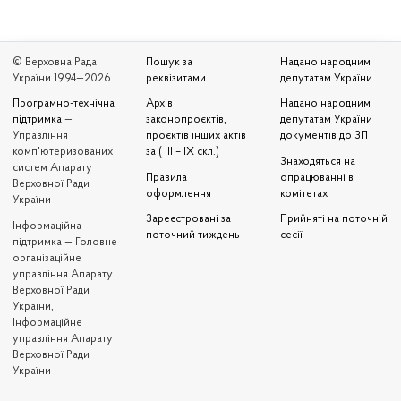
© Верховна Рада
Пошук за
Надано народним
України 1994—2026
реквізитами
депутатам України
Програмно-технічна
Архів
Надано народним
підтримка
—
законопроєктів,
депутатам України
Управління
проєктів інших актів
документів до ЗП
комп'ютеризованих
за ( III – IX скл.)
Знаходяться на
систем Апарату
Правила
опрацюванні в
Верховної Ради
оформлення
комітетах
України
Зареєстровані за
Прийняті на поточній
Iнформаційна
поточний тиждень
сесії
підтримка — Головне
організаційне
управління Апарату
Верховної Ради
України,
Інформаційне
управління Апарату
Верховної Ради
України