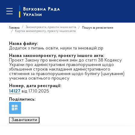
Законопроєкти, проєкти інших актів
Головна
Пошук за реквізитами
Картка законопроєкту, проєкту іншого акта
Назва файлу:
Додаток з питань освіти, науки та інновацій.zip
Назва законопроєкту, проєкту іншого акта:
Проєкт Закону про внесення змін до статті 38 Кодексу
України про адміністративні правопорушення щодо
збільшення строків накладання адміністративного
стягнення за правопорушення щодо булінгу (цькування)
учасника освітнього процесу
Номер, дата реєстрації:
14127
від 17.10.2025
Поділитись:
Завантажити