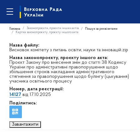
Законопроєкти, проєкти інших актів
Головна
Пошук за реквізитами
Картка законопроєкту, проєкту іншого акта
Назва файлу:
Висновок комітету з питань освіти, науки та інновацій.zip
Назва законопроєкту, проєкту іншого акта:
Проєкт Закону про внесення змін до статті 38 Кодексу
України про адміністративні правопорушення щодо
збільшення строків накладання адміністративного
стягнення за правопорушення щодо булінгу (цькування)
учасника освітнього процесу
Номер, дата реєстрації:
14127
від 17.10.2025
Поділитись:
Завантажити