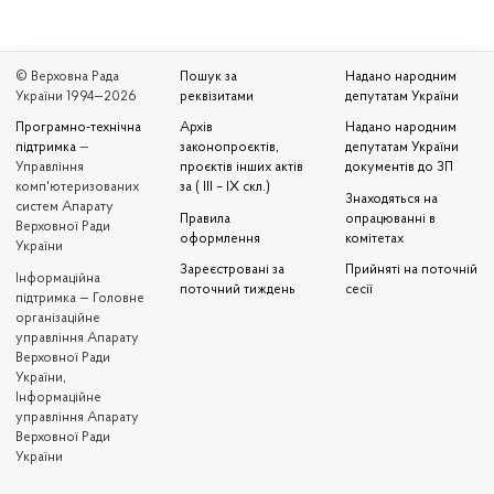
© Верховна Рада
Пошук за
Надано народним
України 1994—2026
реквізитами
депутатам України
Програмно-технічна
Архів
Надано народним
підтримка
—
законопроєктів,
депутатам України
Управління
проєктів інших актів
документів до ЗП
комп'ютеризованих
за ( III – IX скл.)
Знаходяться на
систем Апарату
Правила
опрацюванні в
Верховної Ради
оформлення
комітетах
України
Зареєстровані за
Прийняті на поточній
Iнформаційна
поточний тиждень
сесії
підтримка — Головне
організаційне
управління Апарату
Верховної Ради
України,
Інформаційне
управління Апарату
Верховної Ради
України