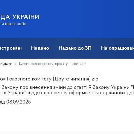
АДА УКРАЇНИ
и інших актів
єстровані
Надано
Надано до ЗП
На опрацюван
Картка законопроєкту, проєкту іншого акта
візитами
к Головного комітету (Друге читання).zip
 Закону про внесення зміни до статті 9 Закону України 
сть в Україні" щодо спрощення оформлення первинних до
ід 08.09.2025