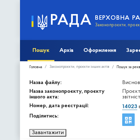
РАДА
ВЕРХОВНА Р
Законопроєкти, проєкт
Пошук
Архів
Оформлення
Заре
Законопроєкти, проєкти інших актів
Головна
Пошук за рек
Назва файлу:
Висново
Назва законопроєкту, проєкту
Проєкт
іншого акта:
звітні
Номер, дата реєстрації:
14023
в
Поділитись:
Завантажити