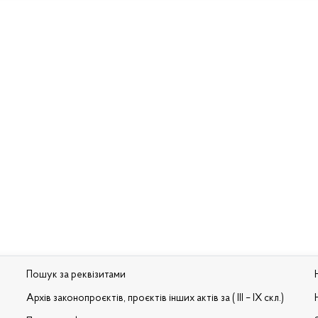
Пошук за реквізитами
Архів законопроєктів, проєктів інших актів за ( III – IX скл.)