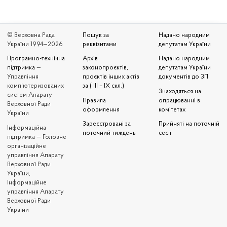
© Верховна Рада
Пошук за
Надано народним
України 1994—2026
реквізитами
депутатам України
Програмно-технічна
Архів
Надано народним
підтримка
—
законопроєктів,
депутатам України
Управління
проєктів інших актів
документів до ЗП
комп'ютеризованих
за ( III – IX скл.)
Знаходяться на
систем Апарату
Правила
опрацюванні в
Верховної Ради
оформлення
комітетах
України
Зареєстровані за
Прийняті на поточній
Iнформаційна
поточний тиждень
сесії
підтримка — Головне
організаційне
управління Апарату
Верховної Ради
України,
Інформаційне
управління Апарату
Верховної Ради
України