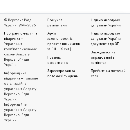
© Верховна Рада
Пошук за
Надано народним
України 1994—2026
реквізитами
депутатам України
Програмно-технічна
Архів
Надано народним
підтримка
—
законопроєктів,
депутатам України
Управління
проєктів інших актів
документів до ЗП
комп'ютеризованих
за ( III – IX скл.)
Знаходяться на
систем Апарату
Правила
опрацюванні в
Верховної Ради
оформлення
комітетах
України
Зареєстровані за
Прийняті на поточній
Iнформаційна
поточний тиждень
сесії
підтримка — Головне
організаційне
управління Апарату
Верховної Ради
України,
Інформаційне
управління Апарату
Верховної Ради
України