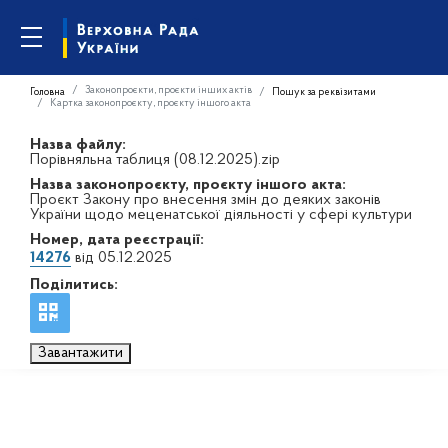
Законопроєкти, проєкти інших актів
Головна
Пошук за реквізитами
Картка законопроєкту, проєкту іншого акта
Назва файлу:
Порівняльна таблиця (08.12.2025).zip
Назва законопроєкту, проєкту іншого акта:
Проєкт Закону про внесення змін до деяких законів
України щодо меценатської діяльності у сфері культури
Номер, дата реєстрації:
14276
від 05.12.2025
Поділитись:
Завантажити