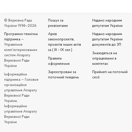
© Верховна Рада
Пошук за
Надано народним
України 1994—2026
реквізитами
депутатам України
Програмно-технічна
Архів
Надано народним
підтримка
—
законопроєктів,
депутатам України
Управління
проєктів інших актів
документів до ЗП
комп'ютеризованих
за ( III – IX скл.)
Знаходяться на
систем Апарату
Правила
опрацюванні в
Верховної Ради
оформлення
комітетах
України
Зареєстровані за
Прийняті на поточній
Iнформаційна
поточний тиждень
сесії
підтримка — Головне
організаційне
управління Апарату
Верховної Ради
України,
Інформаційне
управління Апарату
Верховної Ради
України