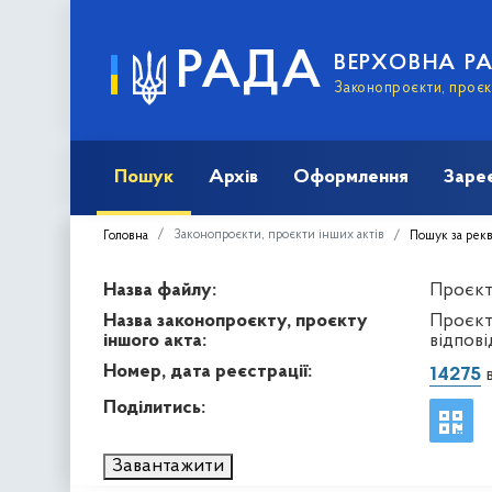
РАДА
ВЕРХОВНА Р
Законопроєкти, проєкт
Пошук
Архів
Оформлення
Заре
Законопроєкти, проєкти інших актів
Головна
Пошук за рек
Назва файлу:
Проєкт 
Назва законопроєкту, проєкту
Проєкт
іншого акта:
відпові
Номер, дата реєстрації:
14275
в
Поділитись:
Завантажити