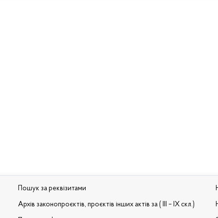
Пошук за реквізитами
Архів законопроєктів, проєктів інших актів за ( III – IX скл.)