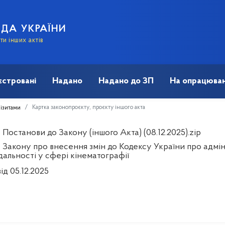
АДА УКРАЇНИ
и інших актів
єстровані
Надано
Надано до ЗП
На опрацюван
Картка законопроєкту, проєкту іншого акта
візитами
Постанови до Закону (іншого Акта) (08.12.2025).zip
 Закону про внесення змін до Кодексу України про адмі
дальності у сфері кінематографії
ід 05.12.2025