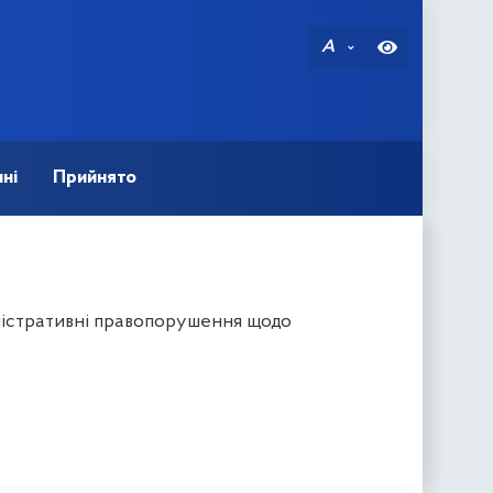
A
ні
Прийнято
ністративні правопорушення щодо