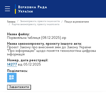
Законопроєкти, проєкти інших актів
Головна
Пошук за реквізитами
Картка законопроєкту, проєкту іншого акта
Назва файлу:
Порівняльна таблиця (08.12.2025).zip
Назва законопроєкту, проєкту іншого акта:
Проєкт Закону про внесення змін до Закону України
"Про інформацію" щодо поняття технологічна цифрова
інформація
Номер, дата реєстрації:
14277
від 05.12.2025
Поділитись:
Завантажити