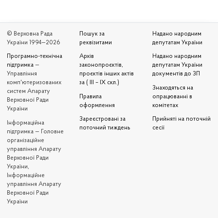
© Верховна Рада
Пошук за
Надано народним
України 1994—2026
реквізитами
депутатам України
Програмно-технічна
Архів
Надано народним
підтримка
—
законопроєктів,
депутатам України
Управління
проєктів інших актів
документів до ЗП
комп'ютеризованих
за ( III – IX скл.)
Знаходяться на
систем Апарату
Правила
опрацюванні в
Верховної Ради
оформлення
комітетах
України
Зареєстровані за
Прийняті на поточній
Iнформаційна
поточний тиждень
сесії
підтримка — Головне
організаційне
управління Апарату
Верховної Ради
України,
Інформаційне
управління Апарату
Верховної Ради
України