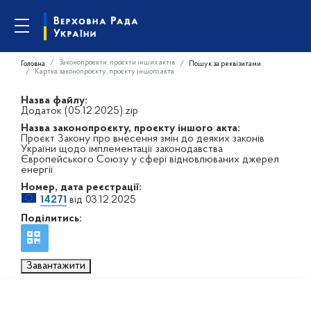
Законопроєкти, проєкти інших актів
Головна
Пошук за реквізитами
Картка законопроєкту, проєкту іншого акта
Назва файлу:
Додаток (05.12.2025).zip
Назва законопроєкту, проєкту іншого акта:
Проєкт Закону про внесення змін до деяких законів
України щодо імплементації законодавства
Європейського Союзу у сфері відновлюваних джерел
енергії
Номер, дата реєстрації:
14271
від 03.12.2025
Поділитись:
Завантажити