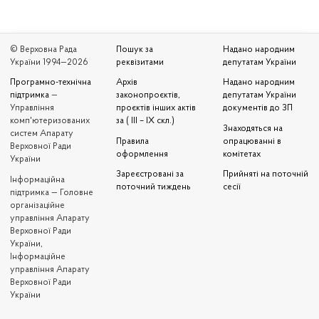
© Верховна Рада
Пошук за
Надано народним
України 1994—2026
реквізитами
депутатам України
Програмно-технічна
Архів
Надано народним
підтримка
—
законопроєктів,
депутатам України
Управління
проєктів інших актів
документів до ЗП
комп'ютеризованих
за ( III – IX скл.)
Знаходяться на
систем Апарату
Правила
опрацюванні в
Верховної Ради
оформлення
комітетах
України
Зареєстровані за
Прийняті на поточній
Iнформаційна
поточний тиждень
сесії
підтримка — Головне
організаційне
управління Апарату
Верховної Ради
України,
Інформаційне
управління Апарату
Верховної Ради
України