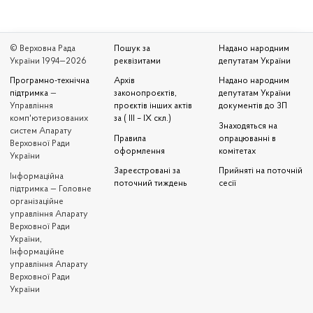
© Верховна Рада
Пошук за
Надано народним
України 1994—2026
реквізитами
депутатам України
Програмно-технічна
Архів
Надано народним
підтримка
—
законопроєктів,
депутатам України
Управління
проєктів інших актів
документів до ЗП
комп'ютеризованих
за ( III – IX скл.)
Знаходяться на
систем Апарату
Правила
опрацюванні в
Верховної Ради
оформлення
комітетах
України
Зареєстровані за
Прийняті на поточній
Iнформаційна
поточний тиждень
сесії
підтримка — Головне
організаційне
управління Апарату
Верховної Ради
України,
Інформаційне
управління Апарату
Верховної Ради
України