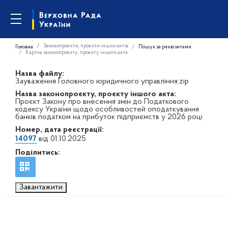
Законопроєкти, проєкти інших актів
Головна
Пошук за реквізитами
Картка законопроєкту, проєкту іншого акта
Назва файлу:
Зауваження Головного юридичного управління.zip
Назва законопроєкту, проєкту іншого акта:
Проєкт Закону про внесення змін до Податкового
кодексу України щодо особливостей оподаткування
банків податком на прибуток підприємств у 2026 році
Номер, дата реєстрації:
14097
від 01.10.2025
Поділитись:
Завантажити