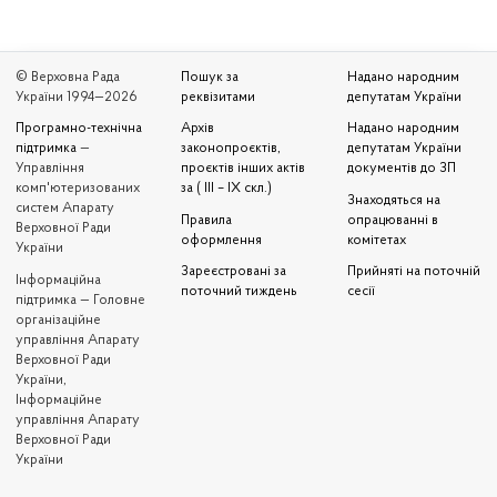
© Верховна Рада
Пошук за
Надано народним
України 1994—2026
реквізитами
депутатам України
Програмно-технічна
Архів
Надано народним
підтримка
—
законопроєктів,
депутатам України
Управління
проєктів інших актів
документів до ЗП
комп'ютеризованих
за ( III – IX скл.)
Знаходяться на
систем Апарату
Правила
опрацюванні в
Верховної Ради
оформлення
комітетах
України
Зареєстровані за
Прийняті на поточній
Iнформаційна
поточний тиждень
сесії
підтримка — Головне
організаційне
управління Апарату
Верховної Ради
України,
Інформаційне
управління Апарату
Верховної Ради
України