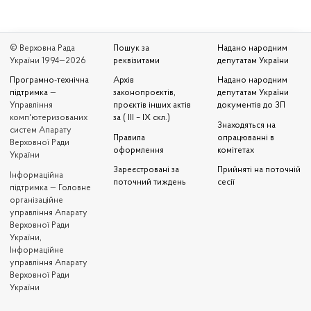
© Верховна Рада
Пошук за
Надано народним
України 1994—2026
реквізитами
депутатам України
Програмно-технічна
Архів
Надано народним
підтримка
—
законопроєктів,
депутатам України
Управління
проєктів інших актів
документів до ЗП
комп'ютеризованих
за ( III – IX скл.)
Знаходяться на
систем Апарату
Правила
опрацюванні в
Верховної Ради
оформлення
комітетах
України
Зареєстровані за
Прийняті на поточній
Iнформаційна
поточний тиждень
сесії
підтримка — Головне
організаційне
управління Апарату
Верховної Ради
України,
Інформаційне
управління Апарату
Верховної Ради
України