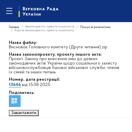
Законопроєкти, проєкти інших актів
Головна
Пошук за реквізитами
Картка законопроєкту, проєкту іншого акта
Назва файлу:
Висновок Головного комітету (Друге читання).zip
Назва законопроєкту, проєкту іншого акта:
Проєкт Закону про внесення змін до деяких
законодавчих актів України щодо соціального захисту
військовослужбовців базової військової служби, членів
їх сімей та інших питань
Номер, дата реєстрації:
13646
від 15.08.2025
Поділитись:
Завантажити