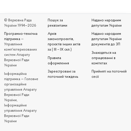
© Верховна Рада
Пошук за
Надано народним
України 1994—2026
реквізитами
депутатам України
Програмно-технічна
Архів
Надано народним
підтримка
—
законопроєктів,
депутатам України
Управління
проєктів інших актів
документів до ЗП
комп'ютеризованих
за ( III – IX скл.)
Знаходяться на
систем Апарату
Правила
опрацюванні в
Верховної Ради
оформлення
комітетах
України
Зареєстровані за
Прийняті на поточній
Iнформаційна
поточний тиждень
сесії
підтримка — Головне
організаційне
управління Апарату
Верховної Ради
України,
Інформаційне
управління Апарату
Верховної Ради
України