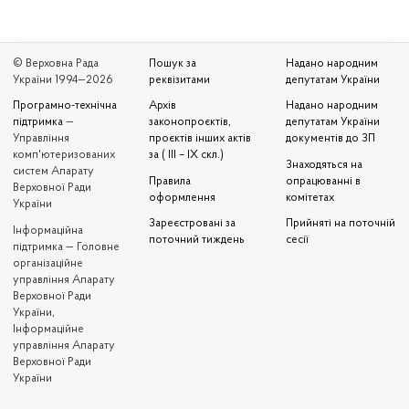
© Верховна Рада
Пошук за
Надано народним
України 1994—2026
реквізитами
депутатам України
Програмно-технічна
Архів
Надано народним
підтримка
—
законопроєктів,
депутатам України
Управління
проєктів інших актів
документів до ЗП
комп'ютеризованих
за ( III – IX скл.)
Знаходяться на
систем Апарату
Правила
опрацюванні в
Верховної Ради
оформлення
комітетах
України
Зареєстровані за
Прийняті на поточній
Iнформаційна
поточний тиждень
сесії
підтримка — Головне
організаційне
управління Апарату
Верховної Ради
України,
Інформаційне
управління Апарату
Верховної Ради
України