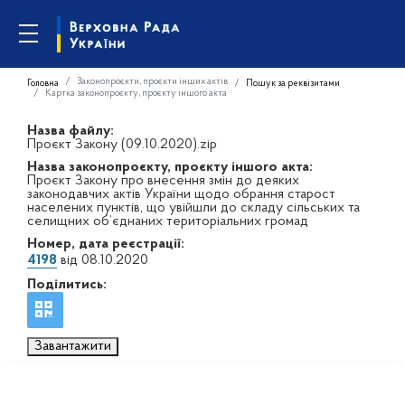
Законопроєкти, проєкти інших актів
Головна
Пошук за реквізитами
Картка законопроєкту, проєкту іншого акта
Назва файлу:
Проєкт Закону (09.10.2020).zip
Назва законопроєкту, проєкту іншого акта:
Проєкт Закону про внесення змін до деяких
законодавчих актів України щодо обрання старост
населених пунктів, що увійшли до складу сільських та
селищних об’єднаних територіальних громад
Номер, дата реєстрації:
4198
від 08.10.2020
Поділитись:
Завантажити