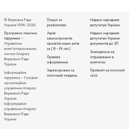
© Верховна Рада
Пошук за
Надано народним
України 1994—2026
реквізитами
депутатам України
Програмно-технічна
Архів
Надано народним
підтримка
—
законопроєктів,
депутатам України
Управління
проєктів інших актів
документів до ЗП
комп'ютеризованих
за ( III – IX скл.)
Знаходяться на
систем Апарату
Правила
опрацюванні в
Верховної Ради
оформлення
комітетах
України
Зареєстровані за
Прийняті на поточній
Iнформаційна
поточний тиждень
сесії
підтримка — Головне
організаційне
управління Апарату
Верховної Ради
України,
Інформаційне
управління Апарату
Верховної Ради
України