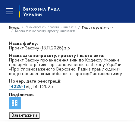
Законопроєкти, проєкти інших актів
Головна
Пошук за реквізитами
Картка законопроєкту, проєкту іншого акта
Назва файлу:
Проєкт Закону (18.11.2025).zip
Назва законопроєкту, проєкту іншого акта:
Проєкт Закону про внесення змін до Кодексу України
про адміністративні правопорушення та Закону України
«Про Уповноваженого Верховної Ради з прав людини»
щодо посилення запобігання та протидії антисемітизму
Номер, дата реєстрації:
14228-1
від 18.11.2025
Поділитись:
Завантажити