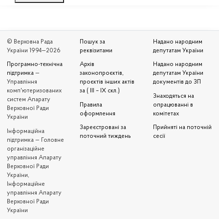
© Верховна Рада
Пошук за
Надано народним
України 1994—2026
реквізитами
депутатам України
Програмно-технічна
Архів
Надано народним
підтримка
—
законопроєктів,
депутатам України
Управління
проєктів інших актів
документів до ЗП
комп'ютеризованих
за ( III – IX скл.)
Знаходяться на
систем Апарату
Правила
опрацюванні в
Верховної Ради
оформлення
комітетах
України
Зареєстровані за
Прийняті на поточній
Iнформаційна
поточний тиждень
сесії
підтримка — Головне
організаційне
управління Апарату
Верховної Ради
України,
Інформаційне
управління Апарату
Верховної Ради
України