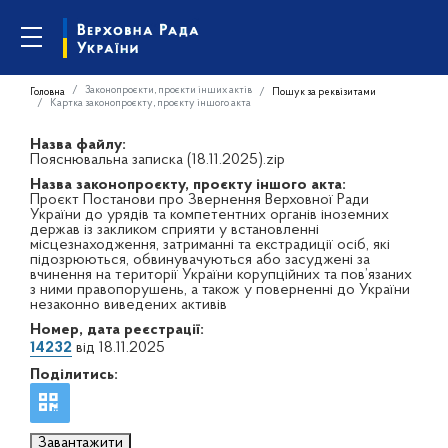
Законопроєкти, проєкти інших актів
Головна
Пошук за реквізитами
Картка законопроєкту, проєкту іншого акта
Назва файлу:
Пояснювальна записка (18.11.2025).zip
Назва законопроєкту, проєкту іншого акта:
Проєкт Постанови про Звернення Верховної Ради
України до урядів та компетентних органів іноземних
держав із закликом сприяти у встановленні
місцезнаходження, затриманні та екстрадиції осіб, які
підозрюються, обвинувачуються або засуджені за
вчинення на території України корупційних та пов’язаних
з ними правопорушень, а також у поверненні до України
незаконно виведених активів
Номер, дата реєстрації:
14232
від 18.11.2025
Поділитись:
Завантажити