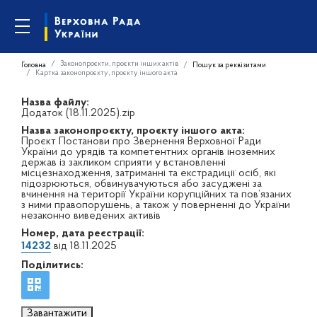
Законопроєкти, проєкти інших актів
Головна
Пошук за реквізитами
Картка законопроєкту, проєкту іншого акта
Назва файлу:
Додаток (18.11.2025).zip
Назва законопроєкту, проєкту іншого акта:
Проєкт Постанови про Звернення Верховної Ради
України до урядів та компетентних органів іноземних
держав із закликом сприяти у встановленні
місцезнаходження, затриманні та екстрадиції осіб, які
підозрюються, обвинувачуються або засуджені за
вчинення на території України корупційних та пов’язаних
з ними правопорушень, а також у поверненні до України
незаконно виведених активів
Номер, дата реєстрації:
14232
від 18.11.2025
Поділитись:
Завантажити