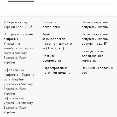
© Верховна Рада
Пошук за
Надано народним
України 1994—2026
реквізитами
депутатам України
Програмно-технічна
Архів
Надано народним
підтримка
—
законопроєктів,
депутатам України
Управління
проєктів інших актів
документів до ЗП
комп'ютеризованих
за ( III – IX скл.)
Знаходяться на
систем Апарату
Правила
опрацюванні в
Верховної Ради
оформлення
комітетах
України
Зареєстровані за
Прийняті на поточній
Iнформаційна
поточний тиждень
сесії
підтримка — Головне
організаційне
управління Апарату
Верховної Ради
України,
Інформаційне
управління Апарату
Верховної Ради
України