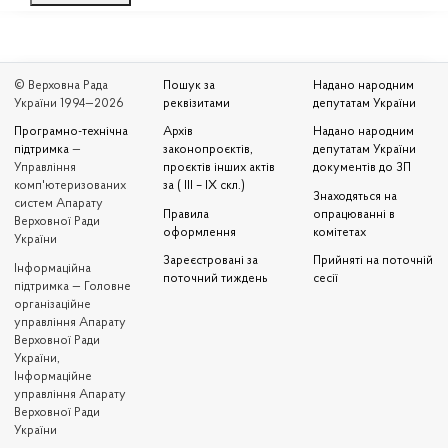
© Верховна Рада
Пошук за
Надано народним
України 1994—2026
реквізитами
депутатам України
Програмно-технічна
Архів
Надано народним
підтримка
—
законопроєктів,
депутатам України
Управління
проєктів інших актів
документів до ЗП
комп'ютеризованих
за ( III – IX скл.)
Знаходяться на
систем Апарату
Правила
опрацюванні в
Верховної Ради
оформлення
комітетах
України
Зареєстровані за
Прийняті на поточній
Iнформаційна
поточний тиждень
сесії
підтримка — Головне
організаційне
управління Апарату
Верховної Ради
України,
Інформаційне
управління Апарату
Верховної Ради
України