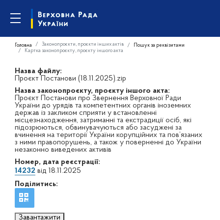
Законопроєкти, проєкти інших актів
Головна
Пошук за реквізитами
Картка законопроєкту, проєкту іншого акта
Назва файлу:
Проєкт Постанови (18.11.2025).zip
Назва законопроєкту, проєкту іншого акта:
Проєкт Постанови про Звернення Верховної Ради
України до урядів та компетентних органів іноземних
держав із закликом сприяти у встановленні
місцезнаходження, затриманні та екстрадиції осіб, які
підозрюються, обвинувачуються або засуджені за
вчинення на території України корупційних та пов’язаних
з ними правопорушень, а також у поверненні до України
незаконно виведених активів
Номер, дата реєстрації:
14232
від 18.11.2025
Поділитись:
Завантажити