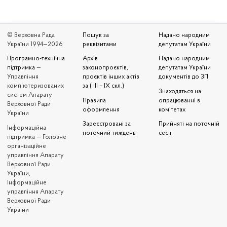
© Верховна Рада
Пошук за
Надано народним
України 1994—2026
реквізитами
депутатам України
Програмно-технічна
Архів
Надано народним
підтримка
—
законопроєктів,
депутатам України
Управління
проєктів інших актів
документів до ЗП
комп'ютеризованих
за ( III – IX скл.)
Знаходяться на
систем Апарату
Правила
опрацюванні в
Верховної Ради
оформлення
комітетах
України
Зареєстровані за
Прийняті на поточній
Iнформаційна
поточний тиждень
сесії
підтримка — Головне
організаційне
управління Апарату
Верховної Ради
України,
Інформаційне
управління Апарату
Верховної Ради
України