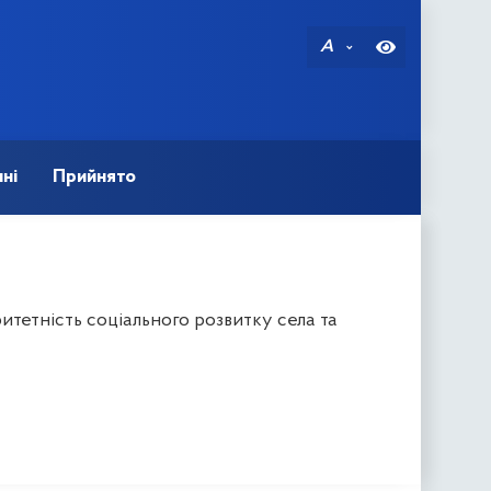
A
ні
Прийнято
итетність соціального розвитку села та