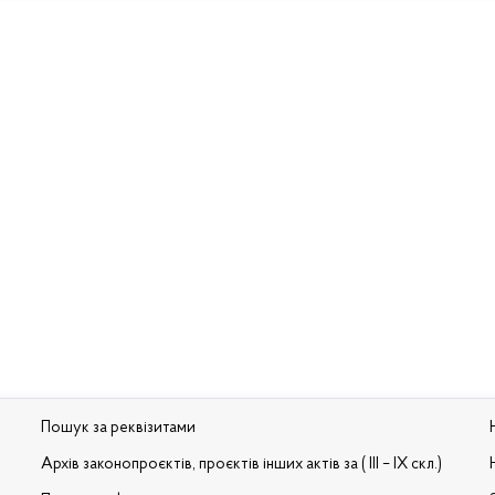
Пошук за реквізитами
Архів законопроєктів, проєктів інших актів за ( III – IX скл.)