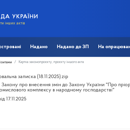
АДА УКРАЇНИ
и інших актів
єстровані
Надано
Надано до ЗП
На опрацюван
Картка законопроєкту, проєкту іншого акта
візитами
альна записка (18.11.2025).zip
 Закону про внесення змін до Закону України "Про пріор
омислового комплексу в народному господарстві"
ід 17.11.2025