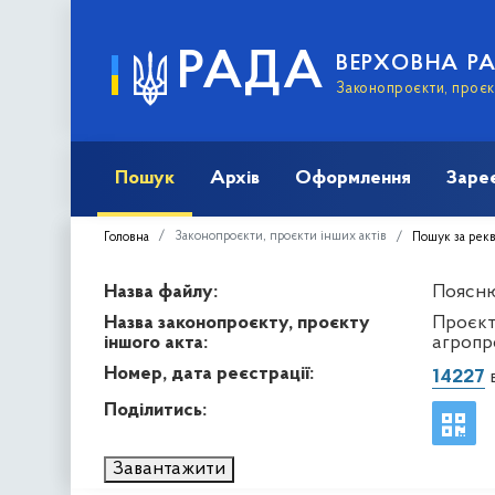
РАДА
ВЕРХОВНА Р
Законопроєкти, проєкт
Пошук
Архів
Оформлення
Заре
Законопроєкти, проєкти інших актів
Головна
Пошук за рек
Назва файлу:
Пояснюв
Назва законопроєкту, проєкту
Проєкт
іншого акта:
агропр
Номер, дата реєстрації:
14227
в
Поділитись:
Завантажити