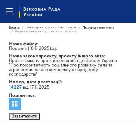
Законопроєкти, проєкти інших актів
Головна
Пошук за реквізитами
Картка законопроєкту, проєкту іншого акта
Назва файлу:
Подання (18.11.2025).zip
Назва законопроєкту, проєкту іншого акта:
Проєкт Закону про внесення змін до Закону України
"Про пріоритетність соціального розвитку села та
агропромислового комплексу в народному
господарстві"
Номер, дата реєстрації:
14227
від 17.11.2025
Поділитись:
Завантажити