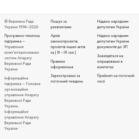
© Верховна Рада
Пошук за
Надано народним
України 1994—2026
реквізитами
депутатам України
Програмно-технічна
Архів
Надано народним
підтримка
—
законопроєктів,
депутатам України
Управління
проєктів інших актів
документів до ЗП
комп'ютеризованих
за ( III – IX скл.)
Знаходяться на
систем Апарату
Правила
опрацюванні в
Верховної Ради
оформлення
комітетах
України
Зареєстровані за
Прийняті на поточній
Iнформаційна
поточний тиждень
сесії
підтримка — Головне
організаційне
управління Апарату
Верховної Ради
України,
Інформаційне
управління Апарату
Верховної Ради
України