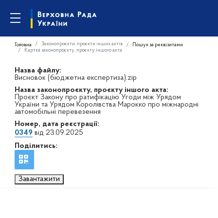
Законопроєкти, проєкти інших актів
Головна
Пошук за реквізитами
Картка законопроєкту, проєкту іншого акта
Назва файлу:
Висновок (бюджетна експертиза).zip
Назва законопроєкту, проєкту іншого акта:
Проєкт Закону про ратифікацію Угоди між Урядом
України та Урядом Королівства Марокко про міжнародні
автомобільні перевезення
Номер, дата реєстрації:
0349
від 23.09.2025
Поділитись:
Завантажити