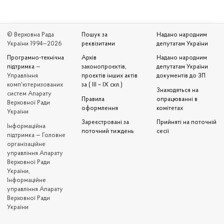
© Верховна Рада
Пошук за
Надано народним
України 1994—2026
реквізитами
депутатам України
Програмно-технічна
Архів
Надано народним
підтримка
—
законопроєктів,
депутатам України
Управління
проєктів інших актів
документів до ЗП
комп'ютеризованих
за ( III – IX скл.)
Знаходяться на
систем Апарату
Правила
опрацюванні в
Верховної Ради
оформлення
комітетах
України
Зареєстровані за
Прийняті на поточній
Iнформаційна
поточний тиждень
сесії
підтримка — Головне
організаційне
управління Апарату
Верховної Ради
України,
Інформаційне
управління Апарату
Верховної Ради
України