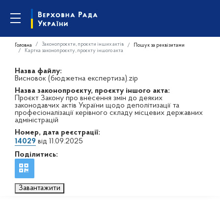
Законопроєкти, проєкти інших актів
Головна
Пошук за реквізитами
Картка законопроєкту, проєкту іншого акта
Назва файлу:
Висновок (бюджетна експертиза).zip
Назва законопроєкту, проєкту іншого акта:
Проєкт Закону про внесення змін до деяких
законодавчих актів України щодо деполітизації та
професіоналізації керівного складу місцевих державних
адміністрацій
Номер, дата реєстрації:
14029
від 11.09.2025
Поділитись:
Завантажити