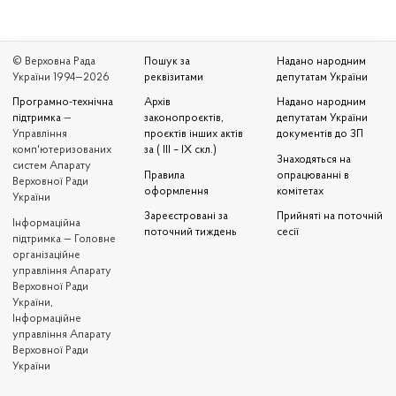
© Верховна Рада
Пошук за
Надано народним
України 1994—2026
реквізитами
депутатам України
Програмно-технічна
Архів
Надано народним
підтримка
—
законопроєктів,
депутатам України
Управління
проєктів інших актів
документів до ЗП
комп'ютеризованих
за ( III – IX скл.)
Знаходяться на
систем Апарату
Правила
опрацюванні в
Верховної Ради
оформлення
комітетах
України
Зареєстровані за
Прийняті на поточній
Iнформаційна
поточний тиждень
сесії
підтримка — Головне
організаційне
управління Апарату
Верховної Ради
України,
Інформаційне
управління Апарату
Верховної Ради
України