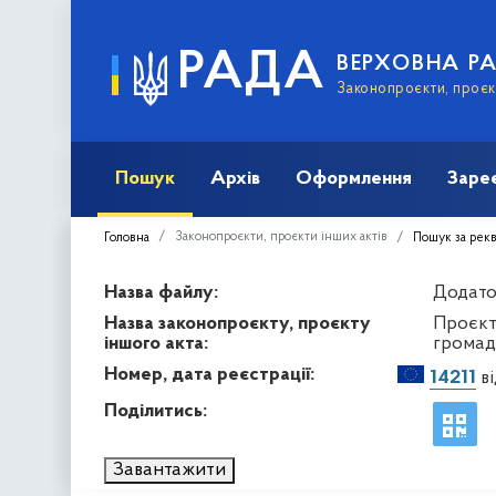
РАДА
ВЕРХОВНА Р
Законопроєкти, проєкт
Пошук
Архів
Оформлення
Заре
Законопроєкти, проєкти інших актів
Головна
Пошук за рек
Назва файлу:
Додаток
Назва законопроєкту, проєкту
Проєкт
іншого акта:
громад
Номер, дата реєстрації:
14211
ві
Поділитись:
Завантажити