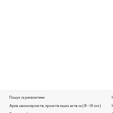
Пошук за реквізитами
Архів законопроєктів, проєктів інших актів за ( III – IX скл.)