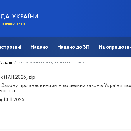
АДА УКРАЇНИ
и інших актів
єстровані
Надано
Надано до ЗП
На опрацюван
Картка законопроєкту, проєкту іншого акта
візитами
 (17.11.2025).zip
 Закону про внесення змін до деяких законів України що
янства
д 14.11.2025