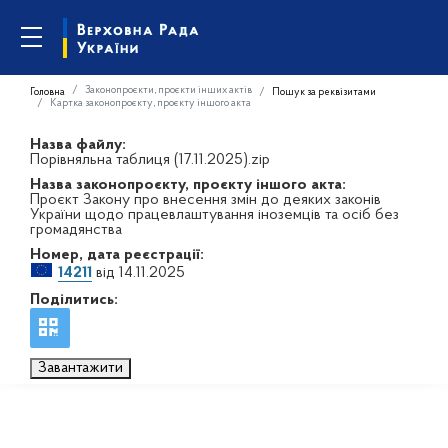
Законопроєкти, проєкти інших актів
Головна
Пошук за реквізитами
Картка законопроєкту, проєкту іншого акта
Назва файлу:
Порівняльна таблиця (17.11.2025).zip
Назва законопроєкту, проєкту іншого акта:
Проєкт Закону про внесення змін до деяких законів
України щодо працевлаштування іноземців та осіб без
громадянства
Номер, дата реєстрації:
14211
від 14.11.2025
Поділитись:
Завантажити