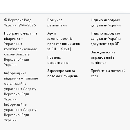
© Верховна Рада
Пошук за
Надано народним
України 1994—2026
реквізитами
депутатам України
Програмно-технічна
Архів
Надано народним
підтримка
—
законопроєктів,
депутатам України
Управління
проєктів інших актів
документів до ЗП
комп'ютеризованих
за ( III – IX скл.)
Знаходяться на
систем Апарату
Правила
опрацюванні в
Верховної Ради
оформлення
комітетах
України
Зареєстровані за
Прийняті на поточній
Iнформаційна
поточний тиждень
сесії
підтримка — Головне
організаційне
управління Апарату
Верховної Ради
України,
Інформаційне
управління Апарату
Верховної Ради
України