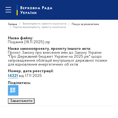
Законопроєкти, проєкти інших актів
Головна
Пошук за реквізитами
Картка законопроєкту, проєкту іншого акта
Назва файлу:
Подання (18.11.2025).zip
Назва законопроєкту, проєкту іншого акта:
Проєкт Закону про внесення змін до Закону України
"Про Державний бюджет України на 2025 рік" щодо
запровадження облігацій внутрішньої державної позики
для відновлення енергетичних об’єктів
Номер, дата реєстрації:
14221
від 17.11.2025
Поділитись:
Завантажити