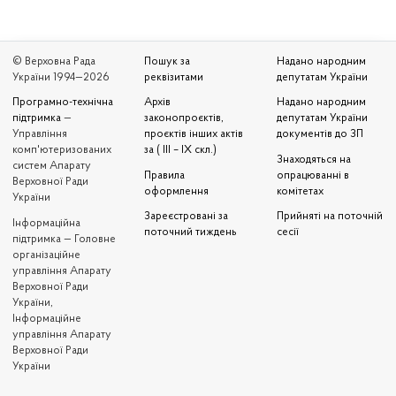
© Верховна Рада
Пошук за
Надано народним
України 1994—2026
реквізитами
депутатам України
Програмно-технічна
Архів
Надано народним
підтримка
—
законопроєктів,
депутатам України
Управління
проєктів інших актів
документів до ЗП
комп'ютеризованих
за ( III – IX скл.)
Знаходяться на
систем Апарату
Правила
опрацюванні в
Верховної Ради
оформлення
комітетах
України
Зареєстровані за
Прийняті на поточній
Iнформаційна
поточний тиждень
сесії
підтримка — Головне
організаційне
управління Апарату
Верховної Ради
України,
Інформаційне
управління Апарату
Верховної Ради
України