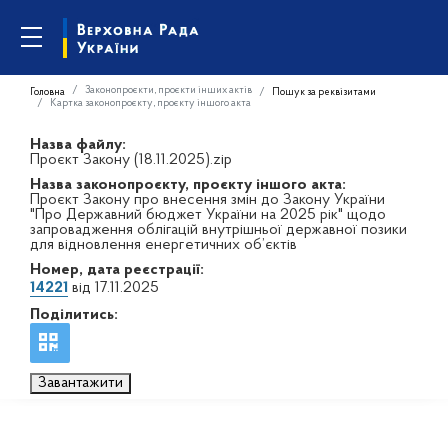
Законопроєкти, проєкти інших актів
Головна
Пошук за реквізитами
Картка законопроєкту, проєкту іншого акта
Назва файлу:
Проєкт Закону (18.11.2025).zip
Назва законопроєкту, проєкту іншого акта:
Проєкт Закону про внесення змін до Закону України
"Про Державний бюджет України на 2025 рік" щодо
запровадження облігацій внутрішньої державної позики
для відновлення енергетичних об’єктів
Номер, дата реєстрації:
14221
від 17.11.2025
Поділитись:
Завантажити