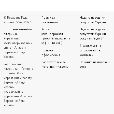
© Верховна Рада
Пошук за
Надано народним
України 1994—2026
реквізитами
депутатам України
Програмно-технічна
Архів
Надано народним
підтримка
—
законопроєктів,
депутатам України
Управління
проєктів інших актів
документів до ЗП
комп'ютеризованих
за ( III – IX скл.)
Знаходяться на
систем Апарату
Правила
опрацюванні в
Верховної Ради
оформлення
комітетах
України
Зареєстровані за
Прийняті на поточній
Iнформаційна
поточний тиждень
сесії
підтримка — Головне
організаційне
управління Апарату
Верховної Ради
України,
Інформаційне
управління Апарату
Верховної Ради
України