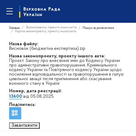
Законопроєкти, проєкти інших актів
Головна
Пошук за реквізитами
Картка законопроєкту, проєкту іншого акта
Назва файлу:
Висновок (бюджетна експертиза).zip
Назва законопроєкту, проєкту іншого акта:
Проєкт Закону про внесення змін до Кодексу України
про адміністративні правопорушення, Кримінального
кодексу України та Повітряного кодексу України щодо
посилення відповідальності за правопорушення в галузі
цивільної авіації після припинення або скасування
воєнного стану в Україні
Номер, дата реєстрації:
13600
від 05.08.2025
Поділитись:
Завантажити