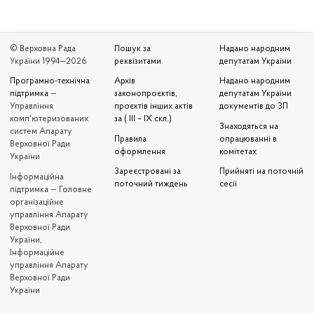
© Верховна Рада
Пошук за
Надано народним
України 1994—2026
реквізитами
депутатам України
Програмно-технічна
Архів
Надано народним
підтримка
—
законопроєктів,
депутатам України
Управління
проєктів інших актів
документів до ЗП
комп'ютеризованих
за ( III – IX скл.)
Знаходяться на
систем Апарату
Правила
опрацюванні в
Верховної Ради
оформлення
комітетах
України
Зареєстровані за
Прийняті на поточній
Iнформаційна
поточний тиждень
сесії
підтримка — Головне
організаційне
управління Апарату
Верховної Ради
України,
Інформаційне
управління Апарату
Верховної Ради
України