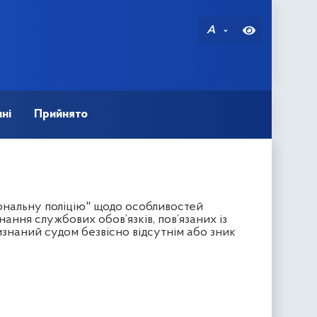
A
ні
Прийнято
ональну поліцію" щодо особливостей
онання службових обов’язків, пов’язаних із
визнаний судом безвісно відсутнім або зник