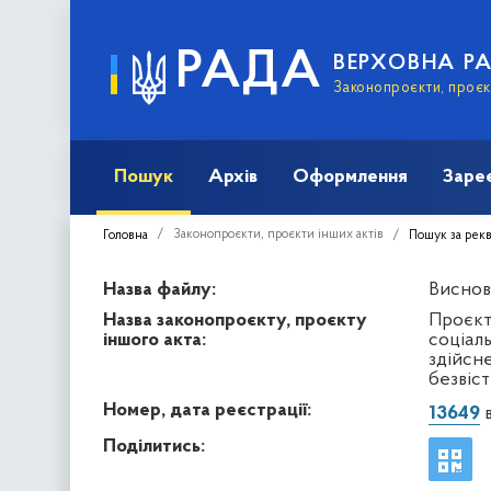
РАДА
ВЕРХОВНА Р
Законопроєкти, проєкт
Пошук
Архів
Оформлення
Заре
Законопроєкти, проєкти інших актів
Головна
Пошук за рек
Назва файлу:
Виснов
Назва законопроєкту, проєкту
Проєкт
іншого акта:
соціаль
здійсне
безвіс
Номер, дата реєстрації:
13649
в
Поділитись: