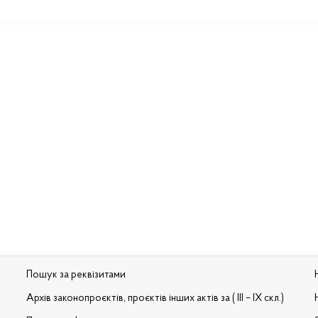
Пошук за реквізитами
Архів законопроєктів, проєктів інших актів за ( III – IX скл.)