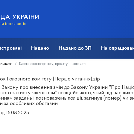
АДА УКРАЇНИ
и інших актів
єстровані
Надано
Надано до ЗП
На опрацюван
Картка законопроєкту, проєкту іншого акта
візитами
ок Головного комітету (Перше читання).zip
 Закону про внесення змін до Закону України "Про Наці
ного захисту членів сім’ї поліцейського, який під час вик
нням завдань і повноважень поліції, загинув (помер) чи 
ти за особливих обставин
ід 15.08.2025