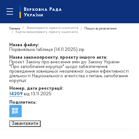
Законопроєкти, проєкти інших актів
Головна
Пошук за реквізитами
Картка законопроєкту, проєкту іншого акта
Назва файлу:
Порівняльна таблиця (14.11.2025).zip
Назва законопроєкту, проєкту іншого акта:
Проєкт Закону про внесення змін до Закону України
"Про запобігання корупції" щодо забезпечення
проведення зовнішньої незалежної оцінки ефективності
діяльності Національного агентства з питань запобігання
корупції
Номер, дата реєстрації:
14209
від 13.11.2025
Поділитись:
Завантажити