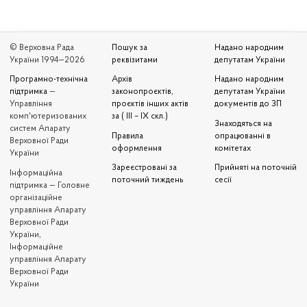
© Верховна Рада
Пошук за
Надано народним
України 1994—2026
реквізитами
депутатам України
Програмно-технічна
Архів
Надано народним
підтримка
—
законопроєктів,
депутатам України
Управління
проєктів інших актів
документів до ЗП
комп'ютеризованих
за ( III – IX скл.)
Знаходяться на
систем Апарату
Правила
опрацюванні в
Верховної Ради
оформлення
комітетах
України
Зареєстровані за
Прийняті на поточній
Iнформаційна
поточний тиждень
сесії
підтримка — Головне
організаційне
управління Апарату
Верховної Ради
України,
Інформаційне
управління Апарату
Верховної Ради
України