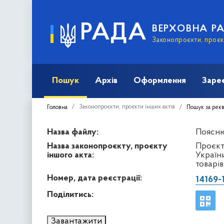
РАДА
ВЕРХОВНА Р
Законопроєкти, проєкт
Пошук
Архів
Оформлення
Заре
Законопроєкти, проєкти інших актів
Головна
Пошук за рек
Назва файлу:
Пояснюв
Назва законопроєкту, проєкту
Проєкт
іншого акта:
Україн
товарі
Номер, дата реєстрації:
14169-
Поділитись:
Завантажити