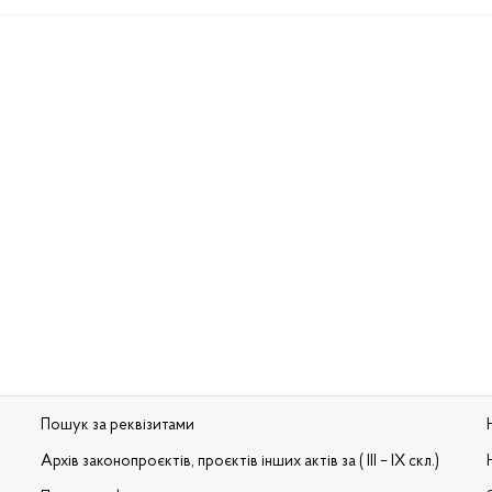
Пошук за реквізитами
Архів законопроєктів, проєктів інших актів за ( III – IX скл.)