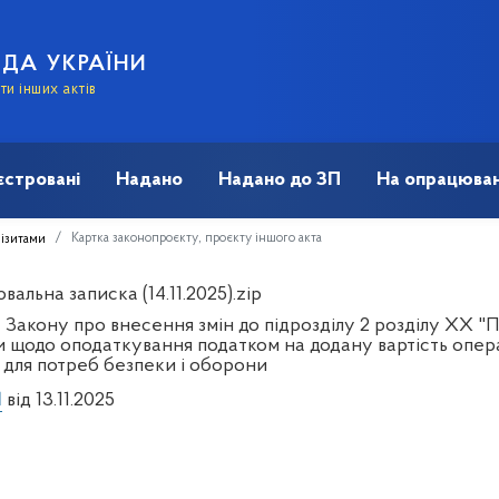
АДА УКРАЇНИ
и інших актів
єстровані
Надано
Надано до ЗП
На опрацюван
Картка законопроєкту, проєкту іншого акта
візитами
альна записка (14.11.2025).zip
 Закону про внесення змін до підрозділу 2 розділу XX "
и щодо оподаткування податком на додану вартість опера
в для потреб безпеки і оборони
1
від 13.11.2025