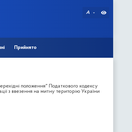
A
ні
Прийнято
Перехідні положення" Податкового кодексу
ції з ввезення на митну територію України