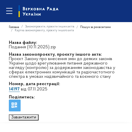
Законопроєкти, проєкти інших актів
Головна
Пошук за реквізитами
Картка законопроєкту, проєкту іншого акта
Назва файлу:
Подання (10.11.2025).zip
Назва законопроєкту, проєкту іншого акта:
Проєкт Закону про внесення змін до деяких законів
України щодо врегулювання питання державного
нагляду (контролю) за додержанням законодавства у
сферах електронних комунікацій та радіочастотного
спектра в умовах надзвичайного та воєнного стану
Номер, дата реєстрації:
14197
від 07.11.2025
Поділитись:
Завантажити