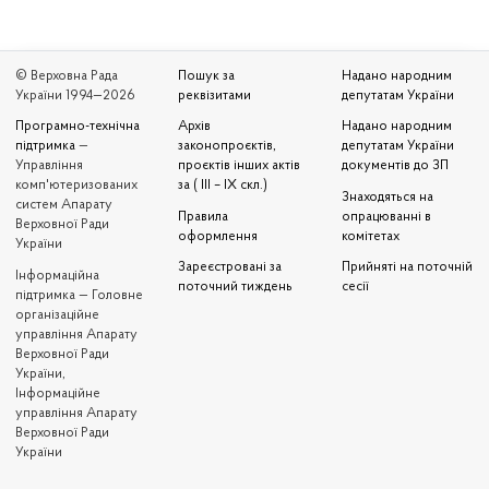
© Верховна Рада
Пошук за
Надано народним
України 1994—2026
реквізитами
депутатам України
Програмно-технічна
Архів
Надано народним
підтримка
—
законопроєктів,
депутатам України
Управління
проєктів інших актів
документів до ЗП
комп'ютеризованих
за ( III – IX скл.)
Знаходяться на
систем Апарату
Правила
опрацюванні в
Верховної Ради
оформлення
комітетах
України
Зареєстровані за
Прийняті на поточній
Iнформаційна
поточний тиждень
сесії
підтримка — Головне
організаційне
управління Апарату
Верховної Ради
України,
Інформаційне
управління Апарату
Верховної Ради
України