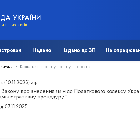
АДА УКРАЇНИ
и інших актів
єстровані
Надано
Надано до ЗП
На опрацюван
Картка законопроєкту, проєкту іншого акта
візитами
 (10.11.2025).zip
 Закону про внесення змін до Податкового кодексу Украї
дміністративну процедуру"
д 07.11.2025