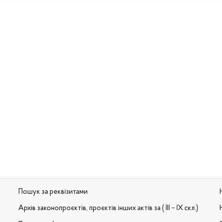
Пошук за реквізитами
Архів законопроєктів, проєктів інших актів за ( III – IX скл.)