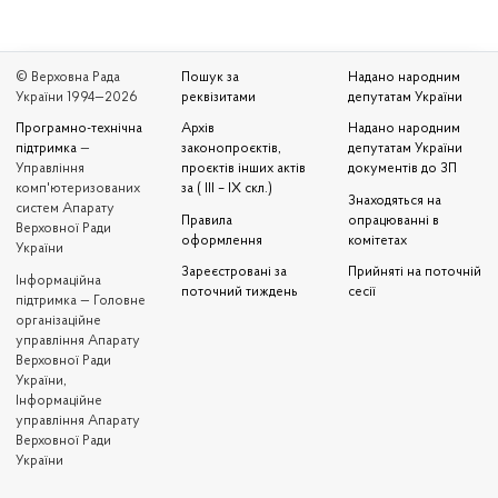
© Верховна Рада
Пошук за
Надано народним
України 1994—2026
реквізитами
депутатам України
Програмно-технічна
Архів
Надано народним
підтримка
—
законопроєктів,
депутатам України
Управління
проєктів інших актів
документів до ЗП
комп'ютеризованих
за ( III – IX скл.)
Знаходяться на
систем Апарату
Правила
опрацюванні в
Верховної Ради
оформлення
комітетах
України
Зареєстровані за
Прийняті на поточній
Iнформаційна
поточний тиждень
сесії
підтримка — Головне
організаційне
управління Апарату
Верховної Ради
України,
Інформаційне
управління Апарату
Верховної Ради
України