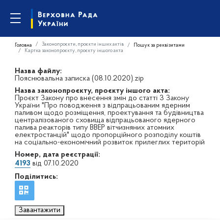
Законопроєкти, проєкти інших актів
Головна
Пошук за реквізитами
Картка законопроєкту, проєкту іншого акта
Назва файлу:
Пояснювальна записка (08.10.2020).zip
Назва законопроєкту, проєкту іншого акта:
Проєкт Закону про внесення змін до статті 3 Закону
України "Про поводження з відпрацьованим ядерним
паливом щодо розміщення, проектування та будівництва
централізованого сховища відпрацьованого ядерного
палива реакторів типу ВВЕР вітчизняних атомних
електростанцій" щодо пропорційного розподілу коштів
на соціально-економічний розвиток прилеглих територій
Номер, дата реєстрації:
4193
від 07.10.2020
Поділитись:
Завантажити