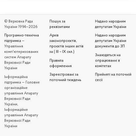
© Верховна Рада
Пошук за
Надано народним
України 1994—2026
реквізитами
депутатам України
Програмно-технічна
Архів
Надано народним
підтримка
—
законопроєктів,
депутатам України
Управління
проєктів інших актів
документів до ЗП
комп'ютеризованих
за ( III – IX скл.)
Знаходяться на
систем Апарату
Правила
опрацюванні в
Верховної Ради
оформлення
комітетах
України
Зареєстровані за
Прийняті на поточній
Iнформаційна
поточний тиждень
сесії
підтримка — Головне
організаційне
управління Апарату
Верховної Ради
України,
Інформаційне
управління Апарату
Верховної Ради
України